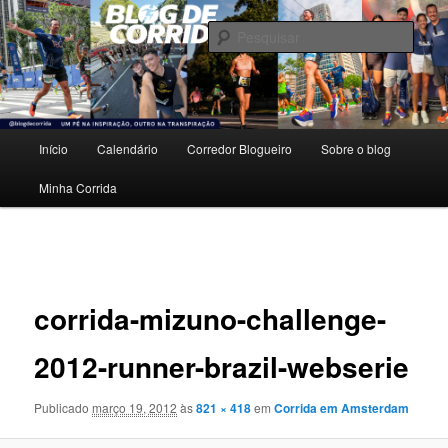
Pular
Um pé na inspiração, outro na transpiração.
para
Pesqu
o
conteúdo
Blog de Corrida
principal
Menu
Início
Calendário
Corredor Blogueiro
Sobre o blog
principal
Minha Corrida
Navegação
de
imagens
corrida-mizuno-challenge-
2012-runner-brazil-webserie
Publicado
março 19, 2012
às
821 × 418
em
Corrida em Amsterdam