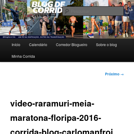
Pular
Um pé na inspiração, outro na transpiração.
para
Pesqu
o
conteúdo
Blog de Corrida
principal
Menu
Início
Calendário
Corredor Blogueiro
Sobre o blog
principal
Minha Corrida
Navegação
Próximo →
de
imagens
video-raramuri-meia-
maratona-floripa-2016-
corrida-blog-carlomanfroi