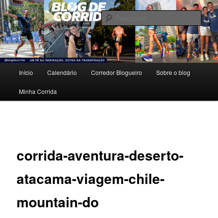
Pular
Um pé na inspiração, outro na transpiração.
para
Pesqu
o
conteúdo
Blog de Corrida
principal
Menu
Início
Calendário
Corredor Blogueiro
Sobre o blog
principal
Minha Corrida
Navegação
de
imagens
corrida-aventura-deserto-
atacama-viagem-chile-
mountain-do