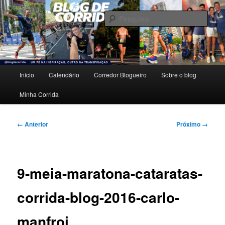
Pular
Um pé na inspiração, outro na transpiração.
para
Pesqu
o
conteúdo
Blog de Corrida
principal
Menu
Início
Calendário
Corredor Blogueiro
Sobre o blog
principal
Minha Corrida
Navegação
← Anterior
Próximo →
de
imagens
9-meia-maratona-cataratas-
corrida-blog-2016-carlo-
manfroi