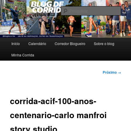
Pular
Um pé na inspiração, outro na transpiração.
para
Pesqu
o
conteúdo
Blog de Corrida
principal
Menu
Início
Calendário
Corredor Blogueiro
Sobre o blog
principal
Minha Corrida
Navegação
Próximo →
de
imagens
corrida-acif-100-anos-
centenario-carlo manfroi
story studio