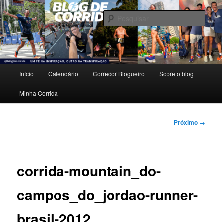
Pular
Um pé na inspiração, outro na transpiração.
para
Pesqu
o
conteúdo
Blog de Corrida
principal
Menu
Início
Calendário
Corredor Blogueiro
Sobre o blog
principal
Minha Corrida
Navegação
Próximo →
de
imagens
corrida-mountain_do-
campos_do_jordao-runner-
brasil-2012