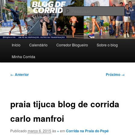
Pular
Um pé na inspiração, outro na transpiração.
para
Pesqu
o
conteúdo
Blog de Corrida
principal
Menu
Início
Calendário
Corredor Blogueiro
Sobre o blog
principal
Minha Corrida
Navegação
← Anterior
Próximo →
de
imagens
praia tijuca blog de corrida
carlo manfroi
Publicado
março 6, 2015
às
×
em
Corrida na Praia do Pepê