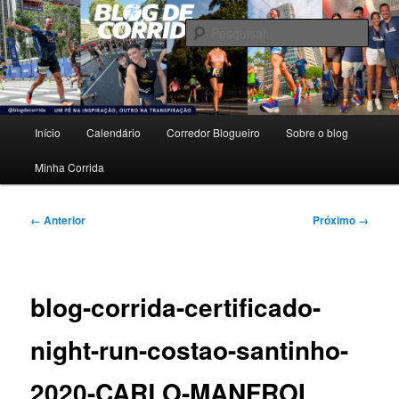
Pular
Um pé na inspiração, outro na transpiração.
para
Pesqu
o
conteúdo
Blog de Corrida
principal
Menu
Início
Calendário
Corredor Blogueiro
Sobre o blog
principal
Minha Corrida
Navegação
← Anterior
Próximo →
de
imagens
blog-corrida-certificado-
night-run-costao-santinho-
2020-CARLO-MANFROI