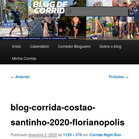
Pular
Um pé na inspiração, outro na transpiração.
para
Pesqu
o
conteúdo
Blog de Corrida
principal
Menu
Início
Calendário
Corredor Blogueiro
Sobre o blog
principal
Minha Corrida
Navegação
← Anterior
Próximo →
de
imagens
blog-corrida-costao-
santinho-2020-florianopolis
Publicado
fevereiro 2, 2020
às
1120 × 576
em
Corrida Night Run