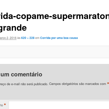
rida-copame-supermaraton
-grande
arço 2, 2016
às
620 × 228
em
Corrida por uma boa causa
 um comentário
eço de e-mail não será publicado.
Campos obrigatórios são marcados com
*
io