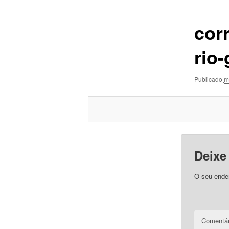
imagens
cor
rio
Publicado
m
Deixe
O seu ender
Comentár