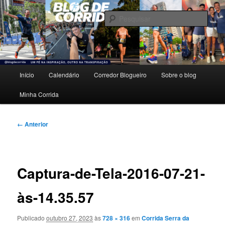
Pular
Um pé na inspiração, outro na transpiração.
para
Pesqu
o
conteúdo
Blog de Corrida
principal
Menu
Início
Calendário
Corredor Blogueiro
Sobre o blog
principal
Minha Corrida
Navegação
← Anterior
de
imagens
Captura-de-Tela-2016-07-21-
às-14.35.57
Publicado
outubro 27, 2023
às
728 × 316
em
Corrida Serra da