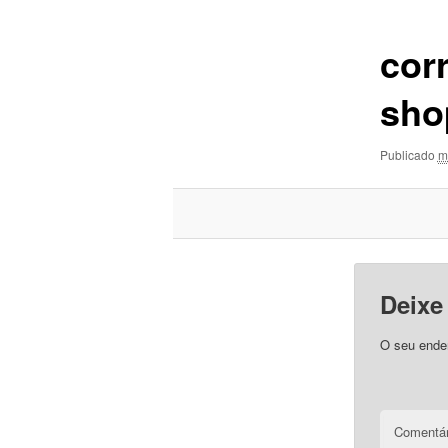
imagens
cor
sho
Publicado
m
Deixe
O seu ender
Comentár