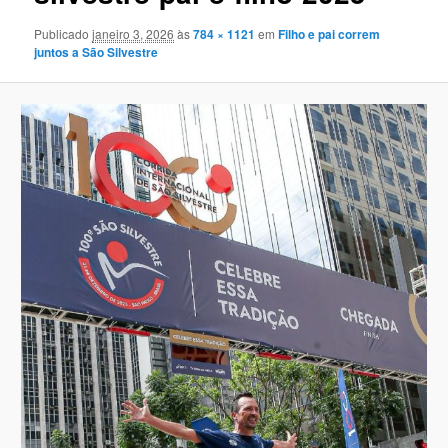
Publicado
janeiro 3, 2026
às
784 × 1121
em
Filho e pai correm
juntos a São Silvestre