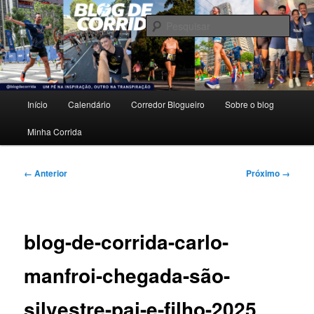
Pular
Um pé na inspiração, outro na transpiração.
para
Pesqu
o
conteúdo
Blog de Corrida
principal
Menu
Início
Calendário
Corredor Blogueiro
Sobre o blog
principal
Minha Corrida
Navegação
← Anterior
Próximo →
de
imagens
blog-de-corrida-carlo-
manfroi-chegada-são-
silvestre-pai-e-filho-2025