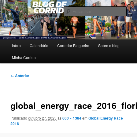
Pular
Um pé na inspiração, outro na transpiração.
para
Pesqu
o
conteúdo
Blog de Corrida
principal
Menu
Início
Calendário
Corredor Blogueiro
Sobre o blog
principal
Minha Corrida
Navegação
← Anterior
de
imagens
global_energy_race_2016_flor
Publicado
outubro 27, 2023
às
600 × 1384
em
Global Energy Race
2016