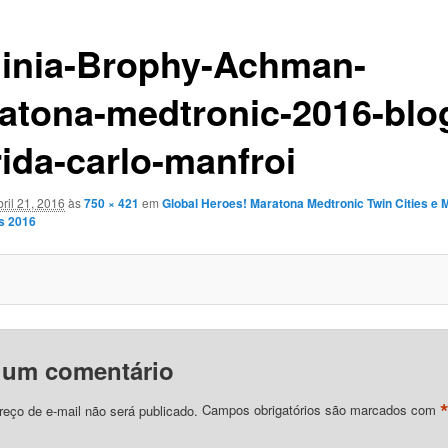
ginia-Brophy-Achman-
atona-medtronic-2016-blo
rida-carlo-manfroi
bril 21, 2016
às
750 × 421
em
Global Heroes! Maratona Medtronic Twin Cities e 
s 2016
 um comentário
eço de e-mail não será publicado.
Campos obrigatórios são marcados com