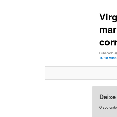
imagens
Vir
mar
cor
Publicado
a
TC 10 Milha
Deixe
O seu ender