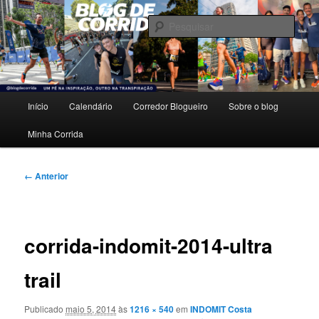
Pular
Um pé na inspiração, outro na transpiração.
para
Pesqu
o
conteúdo
Blog de Corrida
principal
Menu
Início
Calendário
Corredor Blogueiro
Sobre o blog
principal
Minha Corrida
Navegação
← Anterior
de
imagens
corrida-indomit-2014-ultra
trail
Publicado
maio 5, 2014
às
1216 × 540
em
INDOMIT Costa