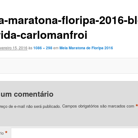
a-maratona-floripa-2016-b
rida-carlomanfroi
evereiro 15, 2016
às
1086 × 298
em
Meia Maratona de Floripa 2016
 um comentário
eço de e-mail não será publicado.
Campos obrigatórios são marcados com
*
io