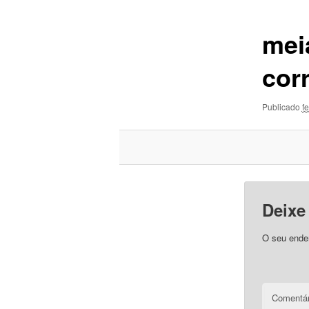
imagens
mei
cor
Publicado
f
Deixe
O seu ender
Comentár