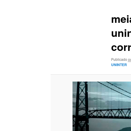
imagens
mei
unin
cor
Publicado
o
UNINTER