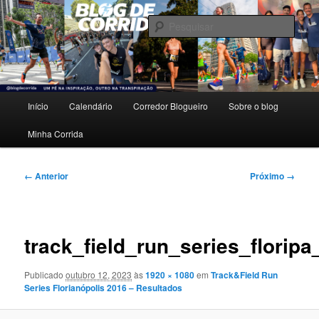
Pular
Um pé na inspiração, outro na transpiração.
para
Pesqu
o
conteúdo
Blog de Corrida
principal
Menu
Início
Calendário
Corredor Blogueiro
Sobre o blog
principal
Minha Corrida
Navegação
← Anterior
Próximo →
de
imagens
track_field_run_series_florip
Publicado
outubro 12, 2023
às
1920 × 1080
em
Track&Field Run
Series Florianópolis 2016 – Resultados