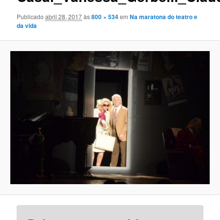
Publicado
abril 28, 2017
às
800 × 534
em
Na maratona do teatro e
da vida