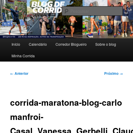
Pular
Um pé na inspiração, outro na transpiração.
para
Pesqu
o
conteúdo
Blog de Corrida
principal
Menu
Início
Calendário
Corredor Blogueiro
Sobre o blog
principal
Minha Corrida
Navegação
← Anterior
Próximo →
de
imagens
corrida-maratona-blog-carlo
manfroi-
Casal_Vanessa_Gerbelli_Clau