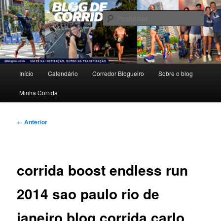
Pular
Um pé na inspiração, outro na transpiração.
para
Pesqu
o
conteúdo
Blog de Corrida
principal
Menu
Início
Calendário
Corredor Blogueiro
Sobre o blog
principal
Minha Corrida
Navegação
← Anterior
de
imagens
corrida boost endless run
2014 sao paulo rio de
janeiro blog corrida carlo