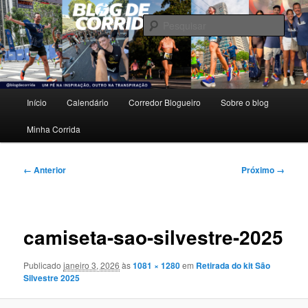
Pular
Um pé na inspiração, outro na transpiração.
para
Pesqu
o
conteúdo
Blog de Corrida
principal
Menu
Início
Calendário
Corredor Blogueiro
Sobre o blog
principal
Minha Corrida
Navegação
← Anterior
Próximo →
de
imagens
camiseta-sao-silvestre-2025
Publicado
janeiro 3, 2026
às
1081 × 1280
em
Retirada do kit São
Silvestre 2025