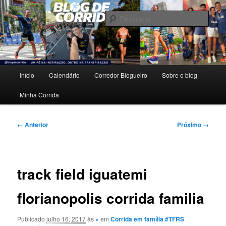
Pular
Um pé na inspiração, outro na transpiração.
para
Pesqu
o
conteúdo
Blog de Corrida
principal
Menu
Início
Calendário
Corredor Blogueiro
Sobre o blog
principal
Minha Corrida
Navegação
← Anterior
Próximo →
de
imagens
track field iguatemi
florianopolis corrida familia
Publicado
julho 16, 2017
às
×
em
Corrida em família #TFRS