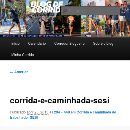
Pular
Um pé na inspiração, outro na transpiração.
para
Pesqu
o
conteúdo
Blog de Corrida
principal
Menu
Início
Calendário
Corredor Blogueiro
Sobre o blog
principal
Minha Corrida
Navegação
← Anterior
de
imagens
corrida-e-caminhada-sesi
Publicado
abril 25, 2013
às
294 × 449
em
Corrida e caminhada do
trabalhador SESI