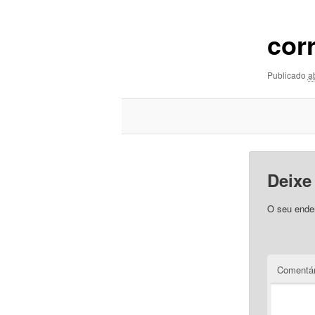
imagens
cor
Publicado
a
Deixe
O seu ender
Comentár