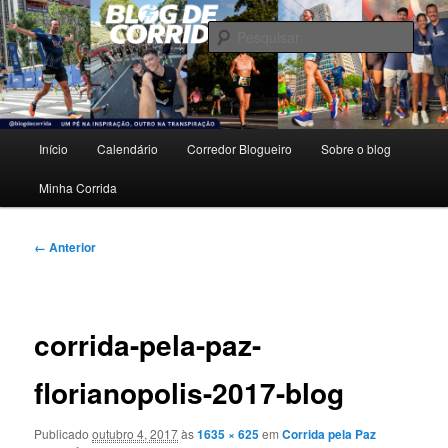
Pular
Um pé na inspiração, outro na transpiração.
para
Pesqu
o
conteúdo
Blog de Corrida
principal
Menu
Início
Calendário
Corredor Blogueiro
Sobre o blog
principal
Minha Corrida
Navegação
← Anterior
de
imagens
corrida-pela-paz-
florianopolis-2017-blog
Publicado
outubro 4, 2017
às
1635 × 625
em
Corrida pela Paz