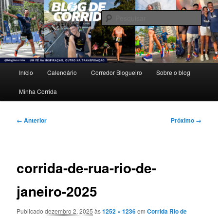
Pular
Um pé na inspiração, outro na transpiração.
para
Pesqu
o
conteúdo
Blog de Corrida
principal
Menu
Início
Calendário
Corredor Blogueiro
Sobre o blog
principal
Minha Corrida
Navegação
← Anterior
Próximo →
de
imagens
corrida-de-rua-rio-de-
janeiro-2025
Publicado
dezembro 2, 2025
às
1252 × 1236
em
Corrida Rio de