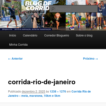
Pular
Um pé na inspiração, outro na transpiração.
para
Pesqu
o
conteúdo
Blog de Corrida
principal
Menu
Início
Calendário
Corredor Blogueiro
Sobre o blog
principal
Minha Corrida
Navegação
← Anterior
Próximo →
de
imagens
corrida-rio-de-janeiro
Publicado
dezembro 2, 2025
às
1238 × 1276
em
Corrida Rio de
Janeiro – meia, maratona, 10km e 5km