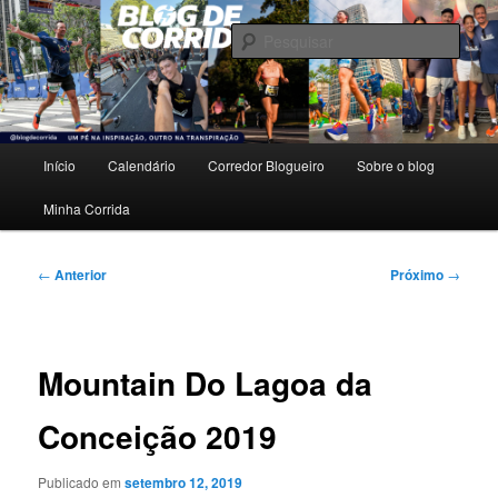
Pular
Um pé na inspiração, outro na transpiração.
para
Pesqu
o
conteúdo
Blog de Corrida
principal
Menu
Início
Calendário
Corredor Blogueiro
Sobre o blog
principal
Minha Corrida
Navegação
←
Anterior
Próximo
→
de
posts
Mountain Do Lagoa da
Conceição 2019
Publicado em
setembro 12, 2019