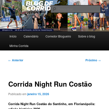
Pular
Um pé na inspiração, outro na transpiração.
para
Pesqu
o
conteúdo
Blog de Corrida
principal
Menu
Início
Calendário
Corredor Blogueiro
Sobre o blog
principal
Minha Corrida
Navegação
←
Anterior
Próximo
→
de
posts
Corrida Night Run Costão
Publicado em
janeiro 15, 2026
Corrida Night Run Costão do Santinho, em Florianópolis:
edição histórica 2026