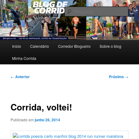
Pular
Um pé na inspiração, outro na transpiração.
para
Pesqu
o
conteúdo
Blog de Corrida
principal
Menu
Início
Calendário
Corredor Blogueiro
Sobre o blog
principal
Minha Corrida
Navegação
←
Anterior
Próximo
→
de
posts
Corrida, voltei!
Publicado em
junho 26, 2014