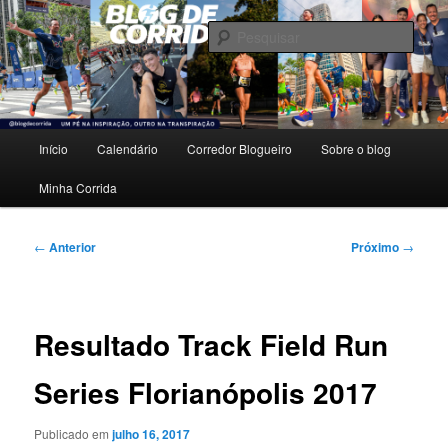
Pular
Um pé na inspiração, outro na transpiração.
para
Pesqu
o
conteúdo
Blog de Corrida
principal
Menu
Início
Calendário
Corredor Blogueiro
Sobre o blog
principal
Minha Corrida
Navegação
←
Anterior
Próximo
→
de
posts
Resultado Track Field Run
Series Florianópolis 2017
Publicado em
julho 16, 2017