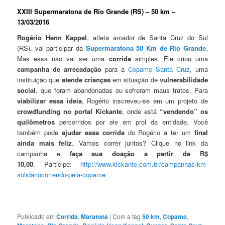
XXIII Supermaratona de Rio Grande (RS) – 50 km –
13/03/2016
Rogério Henn Kappel
, atleta amador de Santa Cruz do Sul
(RS), vai participar da
Supermaratona 50 Km de Rio Grande
.
Mas essa não vai ser uma
corrida
simples. Ele criou uma
campanha de arrecadação
para a
Copame Santa Cruz
, uma
instituição que
atende crianças
em situação de
vulnerabilidade
social
, que foram abandonadas ou sofreram maus tratos. Para
viabilizar essa ideia
, Rogério inscreveu-se em um projeto de
crowdfunding no portal Kickante
, onde está
“vendendo” os
quilômetros
percorridos por ele em prol da entidade. Você
também pode
ajudar essa corrida
do Rogério a ter um
final
ainda mais feliz
. Vamos correr juntos? Clique no link da
campanha e
faça sua doação a partir de R$
10,00
. Participe:
http://www.kickante.com.br/campanhas/km-
solidariocorrendo-pela-copame
Publicado em
Corrida
,
Maratona
|
Com a tag
50 km
,
Copame
,