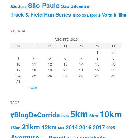
São Paulo
São Silvestre
São José
Track & Field Run Series
Volta à Ilha
Tribo do Esporte
AGENDA
AGOSTO 2026
S
T
Q
Q
S
S
D
1
2
3
4
5
6
7
8
9
10
11
12
13
14
15
16
17
18
19
20
21
22
23
24
25
26
27
28
29
30
31
« abr
TAGS
5km
10km
#BlogDeCorrida
6km
3km
21km
42km
2016
2014
2017
15km
2025
60k
Aventura
Brasil