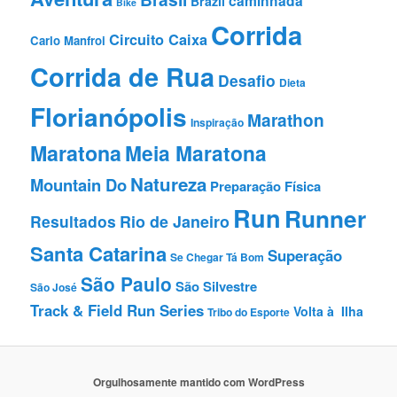
caminhada
Brazil
Bike
Corrida
Circuito Caixa
Carlo Manfroi
Corrida de Rua
Desafio
Dieta
Florianópolis
Marathon
Inspiração
Maratona
Meia Maratona
Natureza
Mountain Do
Preparação Fí­sica
Run
Runner
Resultados
Rio de Janeiro
Santa Catarina
Superação
Se Chegar Tá Bom
São Paulo
São Silvestre
São José
Track & Field Run Series
Volta à Ilha
Tribo do Esporte
Orgulhosamente mantido com WordPress