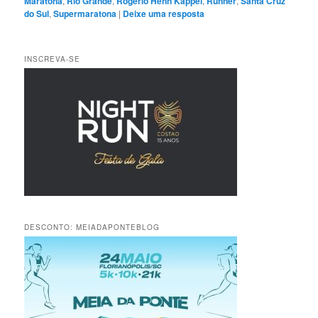
Maratona
,
Rio Grande
,
Rogério Henn Kappel
,
Runner
,
Santa Cruz
do Sul
,
Supermaratona
|
Deixe uma resposta
INSCREVA-SE
DESCONTO: MEIADAPONTEBLOG