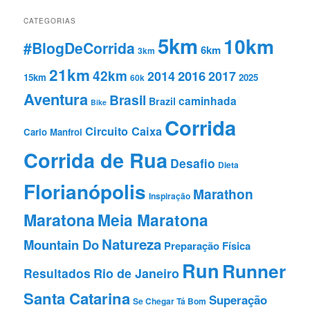
CATEGORIAS
5km
10km
#BlogDeCorrida
6km
3km
21km
42km
2016
2014
2017
15km
2025
60k
Aventura
Brasil
caminhada
Brazil
Bike
Corrida
Circuito Caixa
Carlo Manfroi
Corrida de Rua
Desafio
Dieta
Florianópolis
Marathon
Inspiração
Maratona
Meia Maratona
Natureza
Mountain Do
Preparação Fí­sica
Run
Runner
Resultados
Rio de Janeiro
Santa Catarina
Superação
Se Chegar Tá Bom