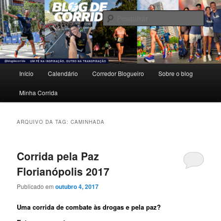
Pular
Pular
Um pé na inspiração, outro na transpiração.
para
para
Pesqu
o
o
conteúdo
conteúdo
Blog de Corrida
principal
secundário
Menu
Início
Calendário
Corredor Blogueiro
Sobre o blog
principal
Minha Corrida
ARQUIVO DA TAG:
CAMINHADA
Corrida pela Paz
Florianópolis 2017
Publicado em
outubro 4, 2017
Uma corrida de combate às drogas e pela paz?