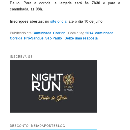
Paulo. Para a corrida, a largada será às
7h30
e para a
caminhada, às
08h
.
Inscrições abertas:
no
site oficial
até o dia 10 de julho.
Publicado em
Caminhada
,
Corrida
|
Com a tag
2014
,
caminhada
,
Corrida
,
Pró-Sangue
,
São Paulo
|
Deixe uma resposta
INSCREVA-SE
DESCONTO: MEIADAPONTEBLOG