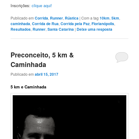
Inscrições:
clique aqui!
Publicado em
Corrida
,
Runner
,
Rústica
|
Com a tag
10km
,
5km
,
caminhada
,
Corrida de Rua
,
Corrida pela Paz
,
Florianópolis
,
Resultados
,
Runner
,
Santa Catarina
|
Deixe uma resposta
Preconceito, 5 km &
Caminhada
Publicado em
abril 15, 2017
5 km e Caminhada