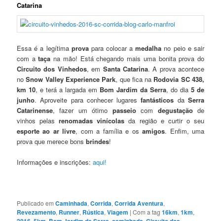
Catarina
Essa é a legítima
prova
para colocar a
medalha
no peio e sair
com a
taça
na mão! Está chegando mais uma bonita prova do
Circuito dos Vinhedos
, em
Santa Catarina
. A prova acontece
no
Snow Valley Experience Park
, que fica na
Rodovia SC 438,
k
m 10
, e terá a largada em
Bom Jardim da Serra
, do dia
5 de
junho
. Aproveite para conhecer lugares
fantásticos
da
Serra
Catarinense
, fazer um ótimo
passeio
com
degustação
de
vinhos pelas
renomadas vinícolas
da região e curtir o seu
esporte ao ar livre
, com a família e os
amigos
. Enfim, uma
prova que merece bons
brindes
!
Informações e inscrições:
aqui!
Publicado em
Caminhada
,
Corrida
,
Corrida Aventura
,
Revezamento
,
Runner
,
Rústica
,
Viagem
|
Com a tag
16km
,
1km
,
2016
,
5km
,
Bom Jardim da Serra
,
caminhada
,
Circuito dos