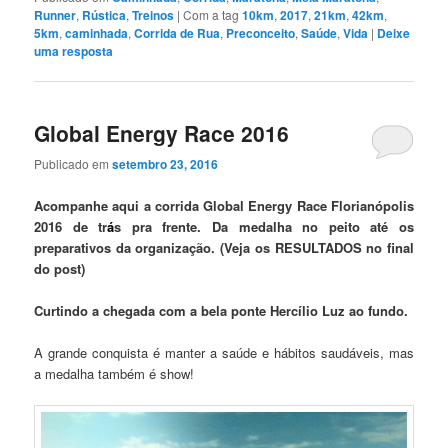
Runner
,
Rústica
,
Treinos
|
Com a tag
10km
,
2017
,
21km
,
42km
,
5km
,
caminhada
,
Corrida de Rua
,
Preconceito
,
Saúde
,
Vida
|
Deixe
uma resposta
Global Energy Race 2016
Publicado em
setembro 23, 2016
Acompanhe aqui a corrida Global Energy Race Florianópolis
2016 de tr
á
s pra frente. Da medalha no peito até os
preparativos da organização. (Veja os RESULTADOS no final
do post)
Curtindo a chegada com a bela ponte Hercílio Luz ao fundo.
A grande conquista é manter a saúde e hábitos saudáveis, mas
a medalha também é show!