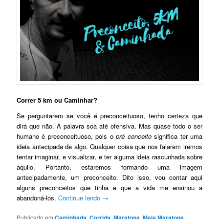
Correr 5 km ou Caminhar?
Se perguntarem se você é preconceituoso, tenho certeza que
dirá que não. A palavra soa até ofensiva. Mas quase todo o ser
humano é preconceituoso, pois o
pré conceito
significa ter uma
ideia antecipada de algo. Qualquer coisa que nos falarem iremos
tentar imaginar, e visualizar, e ter alguma ideia rascunhada sobre
aquilo. Portanto, estaremos formando uma imagem
antecipadamente, um preconceito.
Dito isso, vou contar aqui
alguns preconceitos que tinha e que a vida me ensinou a
abandoná-los.
Continue lendo
→
Publicado em
Caminhada
,
Corrida
,
Maratona
,
Meia Maratona
,