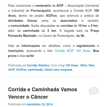
Para comemorar o
centenário
da
ACIF
– Associação Comercial
e Industrial de
Florianópolis
, acontecerá a Corrida ACIF
100
Anos
, dentro do projeto
ACIFun
, que estimula a prática de
atividades físicas
entre os
associados
e também
a
comunidade
. Serão disputadas as
corridas
de
10 km
e
5 km
,
além da
caminhada
de
3 km
. A largada será na
Praça
Fernando Machado
, no Centro de Florianópolis,
às 8h
.
Veja as
informações
em detalhes, como o
regulamento
e
inscrições
, acessando o link:
Corrida ACIF 100 Anos
.
Boa
prova
e boa
sorte
!
Publicado em
Corrida
,
Rústica
|
Com a tag
100 Anos
,
10km
,
5km
,
ACIF
,
ACIFun
,
caminhada
|
Deixe uma resposta
Corrida e Caminhada Vamos
Vencer o Câncer
Publicado em
novembro 15, 2014