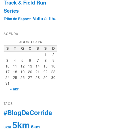
Track & Field Run
Series
Volta à Ilha
Tribo do Esporte
AGENDA
AGOSTO 2026
S
T
Q
Q
S
S
D
1
2
3
4
5
6
7
8
9
10
11
12
13
14
15
16
17
18
19
20
21
22
23
24
25
26
27
28
29
30
31
« abr
TAGS
#BlogDeCorrida
5km
6km
3km