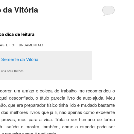
 da Vitória
a dica de leitura
AS E FOI FUNDAMENTAL!
 aos seus treinos
orrer, um amigo e colega de trabalho me recomendou o
quei desconfiado, o tí­tulo parecia livro de auto-ajuda. Meu
mão, que era preparador fí­sico tinha lido e mudado bastante
m dos melhores livros que já li, não apenas como excelente
s provas, mas para a vida. Trata o ser humano de forma
te à saúde e mostra, também, como o esporte pode ser
 a maneira como é praticado.