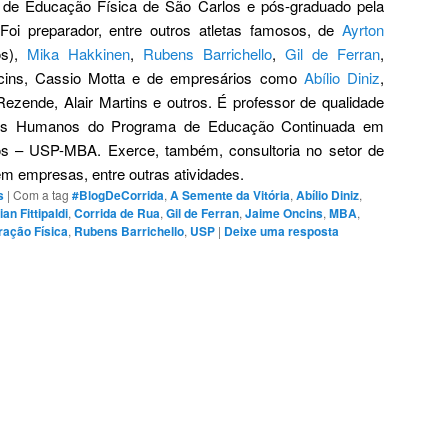
 de Educação Fí­sica de São Carlos e pós-graduado pela
 Foi preparador, entre outros atletas famosos, de
Ayrton
os),
Mika Hakkinen
,
Rubens Barrichello
,
Gil de Ferran
,
cins, Cassio Motta e de empresários como
Abí­lio Diniz
,
ezende, Alair Martins e outros. É professor de qualidade
os Humanos do Programa de Educação Continuada em
os – USP-MBA. Exerce, também, consultoria no setor de
 em empresas, entre outras atividades.
s
|
Com a tag
#BlogDeCorrida
,
A Semente da Vitória
,
Abí­lio Diniz
,
ian Fittipaldi
,
Corrida de Rua
,
Gil de Ferran
,
Jaime Oncins
,
MBA
,
ação Fí­sica
,
Rubens Barrichello
,
USP
|
Deixe uma resposta