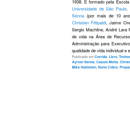
1938. É formado pela Escola
Universidade de São Paulo
.
Senna
(por mais de 10 an
Christian Fittipaldi
, Jaime On
Sergio Machline, André Lara R
de vida na Área de Recurs
Administração para Executiv
qualidade de vida individual e
Publicado em
Corrida
,
Livro
,
Treino
Ayrton Senna
,
Cassio Motta
,
Christ
Mika Hakkinen
,
Nuno Cobra
,
Prepar