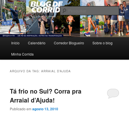
Pular
Pular
Um pé na inspiração, outro na transpiração.
para
para
Pesqu
o
o
conteúdo
conteúdo
Blog de Corrida
principal
secundário
Menu
Início
Calendário
Corredor Blogueiro
Sobre o blog
principal
Minha Corrida
ARQUIVO DA TAG:
ARRAIAL D’AJUDA
Tá frio no Sul? Corra pra
Arraial d’Ajuda!
Publicado em
agosto 13, 2010