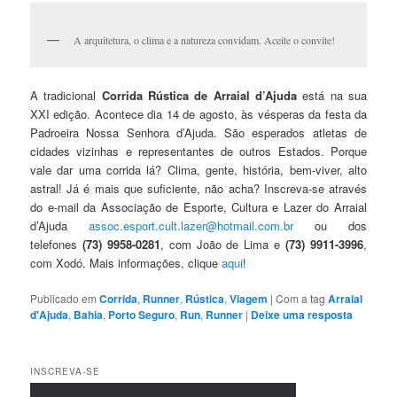
A arquitetura, o clima e a natureza convidam. Aceite o convite!
A tradicional
Corrida Rústica de Arraial d’Ajuda
está na sua
XXI edição. Acontece dia 14 de agosto, às vésperas da festa da
Padroeira Nossa Senhora d’Ajuda. São esperados atletas de
cidades vizinhas e representantes de outros Estados. Porque
vale dar uma corrida lá? Clima, gente, história, bem-viver, alto
astral! Já é mais que suficiente, não acha? Inscreva-se através
do e-mail da Associação de Esporte, Cultura e Lazer do Arraial
d’Ajuda
assoc.esport.cult.lazer@hotmail.com.br
ou dos
telefones
(73) 9958-0281
, com João de Lima e
(73) 9911-3996
,
com Xodó. Mais informações, clique
aqui
!
Publicado em
Corrida
,
Runner
,
Rústica
,
Viagem
|
Com a tag
Arraial
d'Ajuda
,
Bahia
,
Porto Seguro
,
Run
,
Runner
|
Deixe uma resposta
INSCREVA-SE