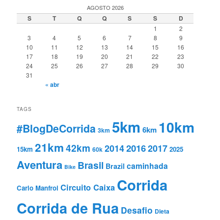
AGOSTO 2026
S
T
Q
Q
S
S
D
1
2
3
4
5
6
7
8
9
10
11
12
13
14
15
16
17
18
19
20
21
22
23
24
25
26
27
28
29
30
31
« abr
TAGS
5km
10km
#BlogDeCorrida
6km
3km
21km
42km
2016
2014
2017
15km
2025
60k
Aventura
Brasil
caminhada
Brazil
Bike
Corrida
Circuito Caixa
Carlo Manfroi
Corrida de Rua
Desafio
Dieta