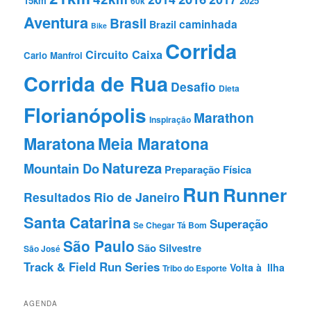
15km
2025
60k
Aventura
Brasil
caminhada
Brazil
Bike
Corrida
Circuito Caixa
Carlo Manfroi
Corrida de Rua
Desafio
Dieta
Florianópolis
Marathon
Inspiração
Maratona
Meia Maratona
Natureza
Mountain Do
Preparação Fí­sica
Run
Runner
Resultados
Rio de Janeiro
Santa Catarina
Superação
Se Chegar Tá Bom
São Paulo
São Silvestre
São José
Track & Field Run Series
Volta à Ilha
Tribo do Esporte
AGENDA