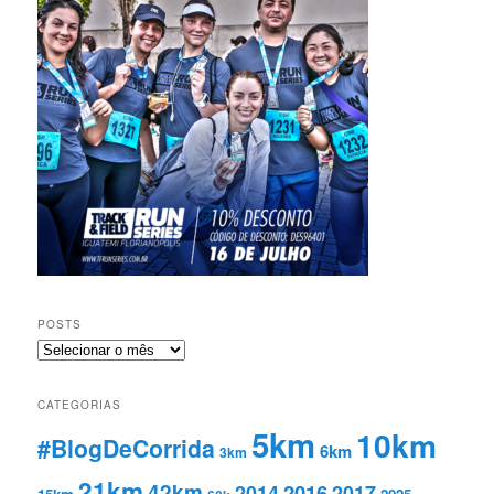
POSTS
Posts
CATEGORIAS
5km
10km
#BlogDeCorrida
6km
3km
21km
42km
2016
2014
2017