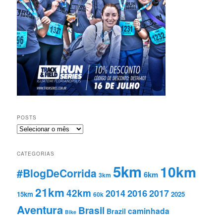
POSTS
Posts
CATEGORIAS
5km
10km
#BlogDeCorrida
6km
3km
21km
42km
2016
2014
2017
15km
2025
60k
Aventura
Brasil
caminhada
Brazil
Bike