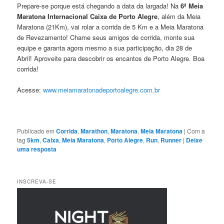
Prepare-se porque está chegando a data da largada! Na
6ª Meia
Maratona Internacional Caixa de Porto Alegre
, além da Meia
Maratona (21Km), vai rolar a corrida de 5 Km e a Meia Maratona
de Revezamento! Chame seus amigos de corrida, monte sua
equipe e garanta agora mesmo a sua participação, dia 28 de
Abril! Aproveite para descobrir os encantos de Porto Alegre. Boa
corrida!
Acesse:
www.meiamaratonadeportoale
gre.com.br
Publicado em
Corrida
,
Marathon
,
Maratona
,
Meia Maratona
|
Com a
tag
5km
,
Caixa
,
Meia Maratona
,
Porto Alegre
,
Run
,
Runner
|
Deixe
uma resposta
INSCREVA-SE