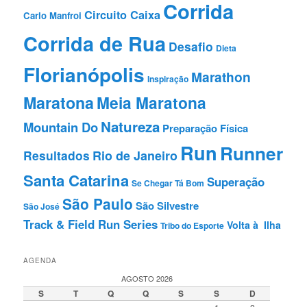
Corrida
Circuito Caixa
Carlo Manfroi
Corrida de Rua
Desafio
Dieta
Florianópolis
Marathon
Inspiração
Maratona
Meia Maratona
Natureza
Mountain Do
Preparação Fí­sica
Run
Runner
Resultados
Rio de Janeiro
Santa Catarina
Superação
Se Chegar Tá Bom
São Paulo
São Silvestre
São José
Track & Field Run Series
Volta à Ilha
Tribo do Esporte
AGENDA
AGOSTO 2026
S
T
Q
Q
S
S
D