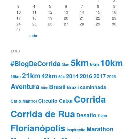
1
2
3
4
5
6
7
8
9
10
11
12
13
14
15
16
17
18
19
20
21
22
23
24
25
26
27
28
29
30
31
« abr
TAGS
5km
10km
#BlogDeCorrida
6km
3km
21km
42km
2016
2014
2017
15km
2025
60k
Aventura
Brasil
caminhada
Brazil
Bike
Corrida
Circuito Caixa
Carlo Manfroi
Corrida de Rua
Desafio
Dieta
Florianópolis
Marathon
Inspiração