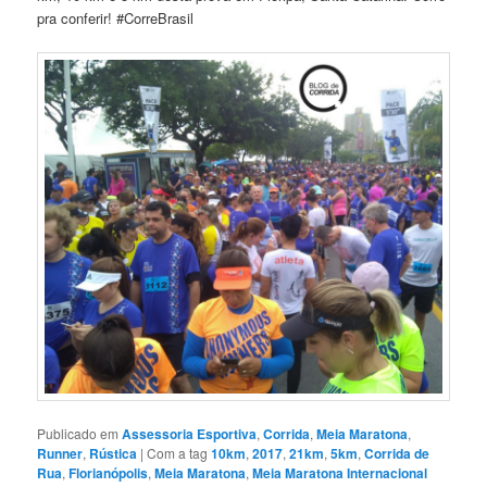
pra conferir! #CorreBrasil
Publicado em
Assessoria Esportiva
,
Corrida
,
Meia Maratona
,
Runner
,
Rústica
|
Com a tag
10km
,
2017
,
21km
,
5km
,
Corrida de
Rua
,
Florianópolis
,
Meia Maratona
,
Meia Maratona Internacional