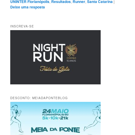
UNINTER Florianópolis
,
Resultados
,
Runner
,
Santa Catarina
|
Deixe uma resposta
INSCREVA-SE
DESCONTO: MEIADAPONTEBLOG