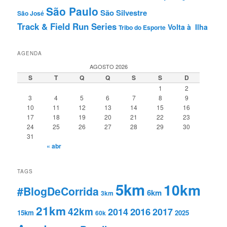
São Paulo
São Silvestre
São José
Track & Field Run Series
Volta à Ilha
Tribo do Esporte
AGENDA
AGOSTO 2026
S
T
Q
Q
S
S
D
1
2
3
4
5
6
7
8
9
10
11
12
13
14
15
16
17
18
19
20
21
22
23
24
25
26
27
28
29
30
31
« abr
TAGS
5km
10km
#BlogDeCorrida
6km
3km
21km
42km
2016
2014
2017
15km
2025
60k