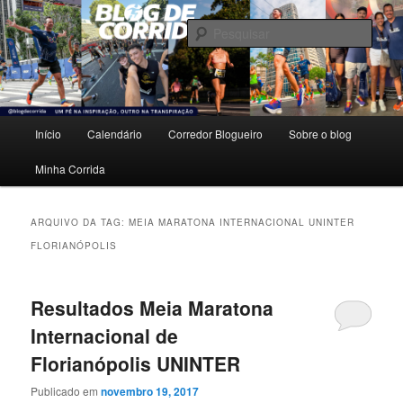
Pular
Pular
Um pé na inspiração, outro na transpiração.
para
para
Pesqu
o
o
conteúdo
conteúdo
Blog de Corrida
principal
secundário
Menu
Início
Calendário
Corredor Blogueiro
Sobre o blog
principal
Minha Corrida
ARQUIVO DA TAG:
MEIA MARATONA INTERNACIONAL UNINTER
FLORIANÓPOLIS
Resultados Meia Maratona
Internacional de
Florianópolis UNINTER
Publicado em
novembro 19, 2017