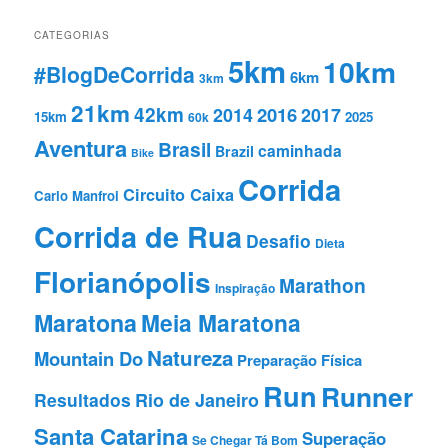
CATEGORIAS
5km
10km
#BlogDeCorrida
6km
3km
21km
42km
2016
2014
2017
15km
2025
60k
Aventura
Brasil
caminhada
Brazil
Bike
Corrida
Circuito Caixa
Carlo Manfroi
Corrida de Rua
Desafio
Dieta
Florianópolis
Marathon
Inspiração
Maratona
Meia Maratona
Natureza
Mountain Do
Preparação Fí­sica
Run
Runner
Resultados
Rio de Janeiro
Santa Catarina
Superação
Se Chegar Tá Bom