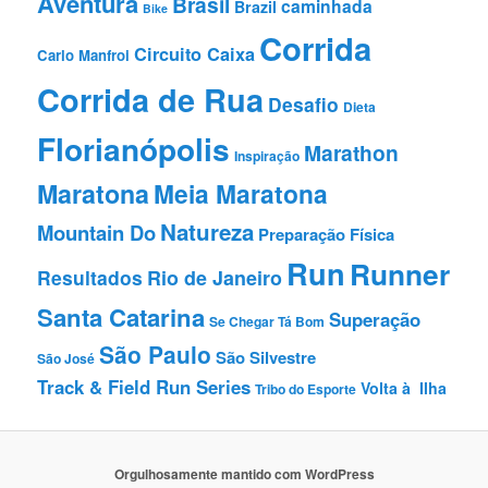
Aventura
Brasil
caminhada
Brazil
Bike
Corrida
Circuito Caixa
Carlo Manfroi
Corrida de Rua
Desafio
Dieta
Florianópolis
Marathon
Inspiração
Maratona
Meia Maratona
Natureza
Mountain Do
Preparação Fí­sica
Run
Runner
Resultados
Rio de Janeiro
Santa Catarina
Superação
Se Chegar Tá Bom
São Paulo
São Silvestre
São José
Track & Field Run Series
Volta à Ilha
Tribo do Esporte
Orgulhosamente mantido com WordPress