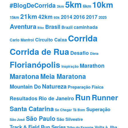
5km
10km
#BlogDeCorrida
6km
3km
21km
42km
2016
2014
2017
15km
2025
60k
Aventura
Brasil
caminhada
Brazil
Bike
Corrida
Circuito Caixa
Carlo Manfroi
Corrida de Rua
Desafio
Dieta
Florianópolis
Marathon
Inspiração
Maratona
Meia Maratona
Natureza
Mountain Do
Preparação Fí­sica
Run
Runner
Resultados
Rio de Janeiro
Santa Catarina
Superação
Se Chegar Tá Bom
São Paulo
São Silvestre
São José
Track & Field Run Series
Volta à Ilha
Tribo do Esporte