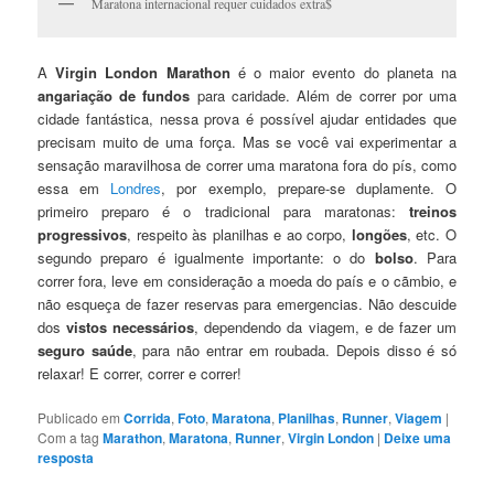
Maratona internacional requer cuidados extra$
A
Virgin London Marathon
é o maior evento do planeta na
angariação de fundos
para caridade. Além de correr por uma
cidade fantástica, nessa prova é possí­vel ajudar entidades que
precisam muito de uma força. Mas se você vai experimentar a
sensação maravilhosa de correr uma maratona fora do pí­s, como
essa em
Londres
, por exemplo, prepare-se duplamente. O
primeiro preparo é o tradicional para maratonas:
treinos
progressivos
, respeito às planilhas e ao corpo,
longões
, etc. O
segundo preparo é igualmente importante: o do
bolso
. Para
correr fora, leve em consideração a moeda do paí­s e o cãmbio, e
não esqueça de fazer reservas para emergencias. Não descuide
dos
vistos necessários
, dependendo da viagem, e de fazer um
seguro saúde
, para não entrar em roubada. Depois disso é só
relaxar! E correr, correr e correr!
Publicado em
Corrida
,
Foto
,
Maratona
,
Planilhas
,
Runner
,
Viagem
|
Com a tag
Marathon
,
Maratona
,
Runner
,
Virgin London
|
Deixe uma
resposta