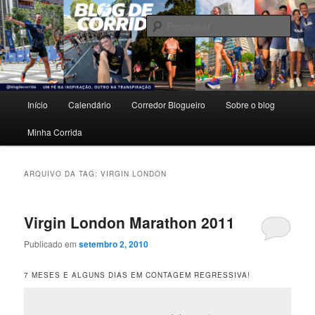
Pular
Pular
Um pé na inspiração, outro na transpiração.
para
para
Pesqu
o
o
conteúdo
conteúdo
Blog de Corrida
principal
secundário
Menu
Início
Calendário
Corredor Blogueiro
Sobre o blog
principal
Minha Corrida
ARQUIVO DA TAG:
VIRGIN LONDON
Virgin London Marathon 2011
Publicado em
setembro 2, 2010
7 MESES E ALGUNS DIAS EM CONTAGEM REGRESSIVA!