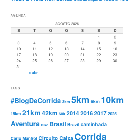
AGENDA
AGOSTO 2026
S
T
Q
Q
S
S
D
1
2
3
4
5
6
7
8
9
10
11
12
13
14
15
16
17
18
19
20
21
22
23
24
25
26
27
28
29
30
31
« abr
TAGS
5km
10km
#BlogDeCorrida
6km
3km
21km
42km
2016
2014
2017
15km
2025
60k
Aventura
Brasil
caminhada
Brazil
Bike
Corrida
Circuito Caixa
Carlo Manfroi