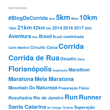
CATEGORIAS
5km
10km
#BlogDeCorrida
6km
3km
21km
42km
2016
2014
2017
15km
2025
60k
Aventura
Brasil
caminhada
Brazil
Bike
Corrida
Circuito Caixa
Carlo Manfroi
Corrida de Rua
Desafio
Dieta
Florianópolis
Marathon
Inspiração
Maratona
Meia Maratona
Natureza
Mountain Do
Preparação Fí­sica
Run
Runner
Resultados
Rio de Janeiro
Santa Catarina
Superação
Se Chegar Tá Bom