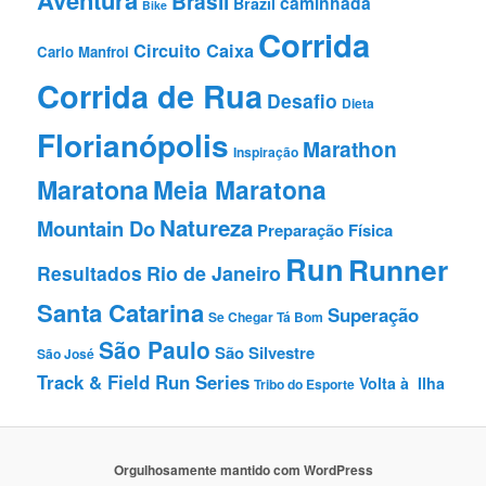
Aventura
Brasil
caminhada
Brazil
Bike
Corrida
Circuito Caixa
Carlo Manfroi
Corrida de Rua
Desafio
Dieta
Florianópolis
Marathon
Inspiração
Maratona
Meia Maratona
Natureza
Mountain Do
Preparação Fí­sica
Run
Runner
Resultados
Rio de Janeiro
Santa Catarina
Superação
Se Chegar Tá Bom
São Paulo
São Silvestre
São José
Track & Field Run Series
Volta à Ilha
Tribo do Esporte
Orgulhosamente mantido com WordPress