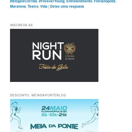
#BlogDeCorrida
,
#ForeverYoung
,
Entretenimento
,
Florianópolis
,
Maratona
,
Teatro
,
Vida
|
Deixe uma resposta
INSCREVA-SE
DESCONTO: MEIADAPONTEBLOG