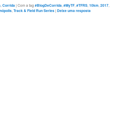
a
,
Corrida
|
Com a tag
#BlogDeCorrida
,
#MyTF
,
#TFRS
,
10km
,
2017
,
anópolis
,
Track & Field Run Series
|
Deixe uma resposta