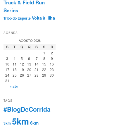
Track & Field Run
Series
Volta à Ilha
Tribo do Esporte
AGENDA
AGOSTO 2026
S
T
Q
Q
S
S
D
1
2
3
4
5
6
7
8
9
10
11
12
13
14
15
16
17
18
19
20
21
22
23
24
25
26
27
28
29
30
31
« abr
TAGS
#BlogDeCorrida
5km
6km
3km