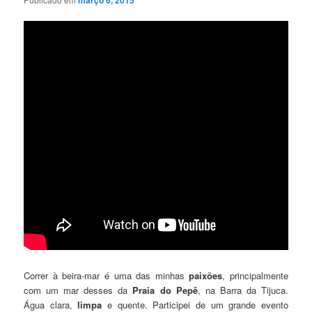
março 6, 2015
Correr à beira-mar é uma das minhas
paixões
, principalmente
com um mar desses da
Praia do Pepê
, na Barra da Tijuca.
Água clara,
limpa
e quente. Participei de um grande evento