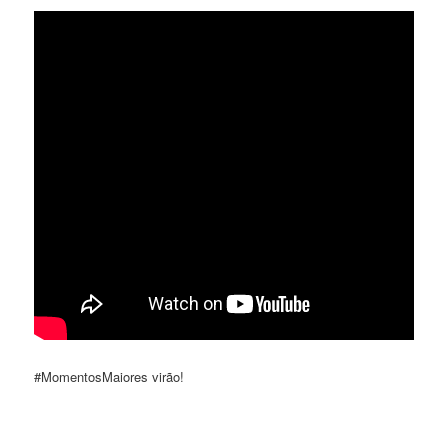
#MomentosMaiores virão!