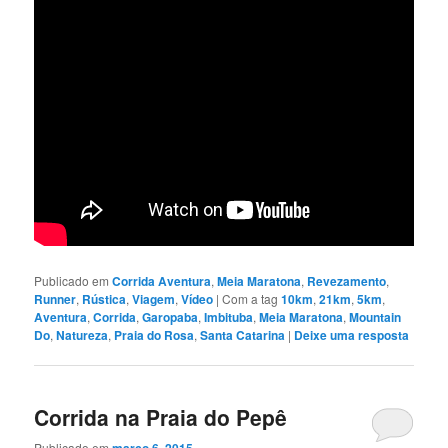
Publicado em
Corrida Aventura
,
Meia Maratona
,
Revezamento
,
Runner
,
Rústica
,
Viagem
,
Vídeo
|
Com a tag
10km
,
21km
,
5km
,
Aventura
,
Corrida
,
Garopaba
,
Imbituba
,
Meia Maratona
,
Mountain
Do
,
Natureza
,
Praia do Rosa
,
Santa Catarina
|
Deixe uma resposta
Corrida na Praia do Pepê
Publicado em