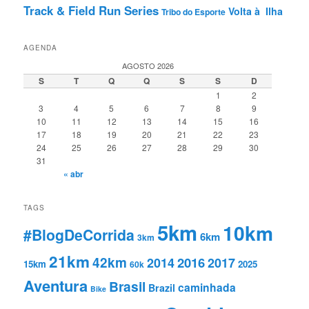
Track & Field Run Series
Volta à Ilha
Tribo do Esporte
AGENDA
AGOSTO 2026
S
T
Q
Q
S
S
D
1
2
3
4
5
6
7
8
9
10
11
12
13
14
15
16
17
18
19
20
21
22
23
24
25
26
27
28
29
30
31
« abr
TAGS
5km
10km
#BlogDeCorrida
6km
3km
21km
42km
2016
2014
2017
15km
2025
60k
Aventura
Brasil
caminhada
Brazil
Bike