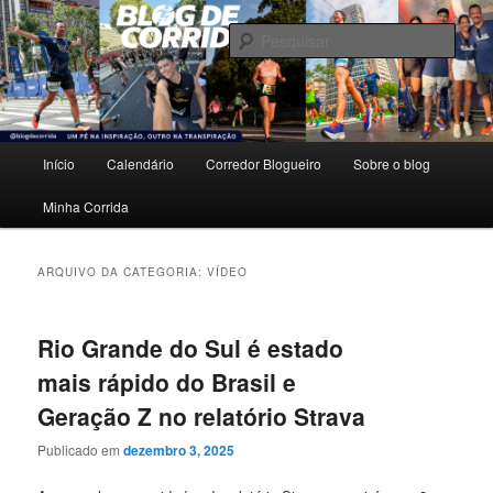
Pular
Pular
Um pé na inspiração, outro na transpiração.
para
para
Pesqu
o
o
conteúdo
conteúdo
Blog de Corrida
principal
secundário
Menu
Início
Calendário
Corredor Blogueiro
Sobre o blog
principal
Minha Corrida
ARQUIVO DA CATEGORIA:
VÍDEO
Rio Grande do Sul é estado
mais rápido do Brasil e
Geração Z no relatório Strava
Publicado em
dezembro 3, 2025