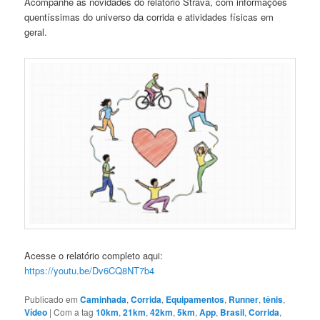
Acompanhe as novidades do relatório Strava, com informações
quentíssimas do universo da corrida e atividades físicas em
geral.
Acesse o relatório completo aqui:
https://youtu.be/Dv6CQ8NT7b4
Publicado em
Caminhada
,
Corrida
,
Equipamentos
,
Runner
,
tênis
,
Vídeo
|
Com a tag
10km
,
21km
,
42km
,
5km
,
App
,
Brasil
,
Corrida
,