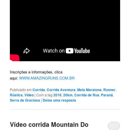
Inscrições e informações, clica
aqui:
WWW.AMAZINGRUNS.COM.BR
Publicado em
Corrida
,
Corrida Aventura
,
Meia Maratona
,
Runner
,
Rústica
,
Vídeo
|
Com a tag
2016
,
20km
,
Corrida de Rua
,
Paraná
,
Serra da Graciosa
|
Deixe uma resposta
Vídeo corrida Mountain Do