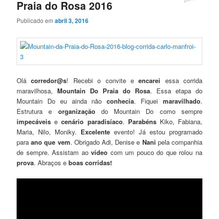
Praia do Rosa 2016
Publicado em
abril 3, 2016
Olá
corredor@s
! Recebi o convite e
encarei
essa corrida
maravilhosa,
Mountain Do Praia do Rosa
. Essa etapa do
Mountain Do eu ainda não
conhecia
. Fiquei
maravilhado
.
Estrutura e
organização
do Mountain Do como sempre
impecáveis
e
cenário
paradisíaco
.
Parabéns
Kiko, Fabiana,
Maria, Nilo, Moniky.
Excelente
evento! Já estou programado
para
ano que vem
. Obrigado Adi, Denise e
Nani
pela companhia
de sempre. Assistam ao
vídeo
com um pouco do que rolou na
prova
. Abraços e
boas corridas!