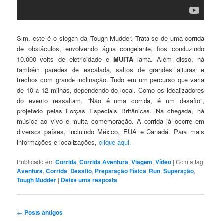
Sim, este é o slogan da Tough Mudder. Trata-se de uma corrida
de obstáculos, envolvendo água congelante, fios conduzindo
10.000 volts de eletricidade e
MUITA
lama. Além disso, há
também paredes de escalada, saltos de grandes alturas e
trechos com grande inclinação. Tudo em um percurso que varia
de 10 a 12 milhas, dependendo do local. Como os idealizadores
do evento ressaltam, “Não é uma corrida, é um desafio”,
projetado pelas Forças Especiais Britânicas. Na chegada, há
música ao vivo e muita comemoração. A corrida já ocorre em
diversos países, incluindo México, EUA e Canadá. Para mais
informações e localizações,
clique aqui.
Publicado em
Corrida
,
Corrida Aventura
,
Viagem
,
Vídeo
|
Com a tag
Aventura
,
Corrida
,
Desafio
,
Preparação Fí­sica
,
Run
,
Superação
,
Tough Mudder
|
Deixe uma resposta
Navegação
←
Posts antigos