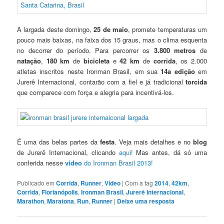
A largada deste domingo,
25 de maio
, promete temperaturas um
pouco mais baixas, na faixa dos 15 graus, mas o clima esquenta
no decorrer do período. Para percorrer os
3.800 metros
de
natação
,
180 km
de
bicicleta
e
42 km
de
corrida
, os 2.000
atletas inscritos neste Ironman Brasil, em sua
14a edição
em
Jurerê Internacional, contarão com a fiel e já tradicional
torcida
que comparece com força e alegria para incentivá-los.
É uma das belas partes da
festa
. Veja mais detalhes e no
blog
de Jurerê Internacional, clicando
aqui!
Mas antes, dá só uma
conferida nesse
vídeo
do Ironman Brasil 2013!
Publicado em
Corrida
,
Runner
,
Vídeo
|
Com a tag
2014
,
42km
,
Corrida
,
Florianópolis
,
Ironman Brasil
,
Jurerê Internacional
,
Marathon
,
Maratona
,
Run
,
Runner
|
Deixe uma resposta