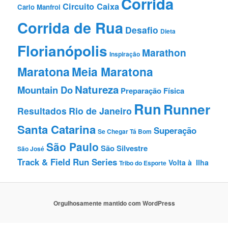
Corrida
Circuito Caixa
Carlo Manfroi
Corrida de Rua
Desafio
Dieta
Florianópolis
Marathon
Inspiração
Maratona
Meia Maratona
Natureza
Mountain Do
Preparação Fí­sica
Run
Runner
Resultados
Rio de Janeiro
Santa Catarina
Superação
Se Chegar Tá Bom
São Paulo
São Silvestre
São José
Track & Field Run Series
Volta à Ilha
Tribo do Esporte
Orgulhosamente mantido com WordPress