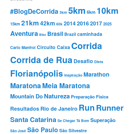
5km
10km
#BlogDeCorrida
6km
3km
21km
42km
2016
2014
2017
15km
2025
60k
Aventura
Brasil
caminhada
Brazil
Bike
Corrida
Circuito Caixa
Carlo Manfroi
Corrida de Rua
Desafio
Dieta
Florianópolis
Marathon
Inspiração
Maratona
Meia Maratona
Natureza
Mountain Do
Preparação Fí­sica
Run
Runner
Resultados
Rio de Janeiro
Santa Catarina
Superação
Se Chegar Tá Bom
São Paulo
São Silvestre
São José