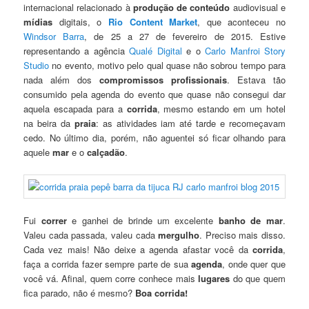
internacional relacionado à
produção de conteúdo
audiovisual e
mídias
digitais, o
Rio Content Market
, que aconteceu no
Windsor Barra
, de 25 a 27 de fevereiro de 2015. Estive
representando a agência
Qualé Digital
e o
Carlo Manfroi Story
Studio
no evento, motivo pelo qual quase não sobrou tempo para
nada além dos
compromissos profissionais
. Estava tão
consumido pela agenda do evento que quase não consegui dar
aquela escapada para a
corrida
, mesmo estando em um hotel
na beira da
praia
: as atividades iam até tarde e recomeçavam
cedo. No último dia, porém, não aguentei só ficar olhando para
aquele
mar
e o
calçadão
.
Fui
correr
e ganhei de brinde um excelente
banho de mar
.
Valeu cada passada, valeu cada
mergulho
. Preciso mais disso.
Cada vez mais! Não deixe a agenda afastar você da
corrida
,
faça a corrida fazer sempre parte de sua
agenda
, onde quer que
você vá. Afinal, quem corre conhece mais
lugares
do que quem
fica parado, não é mesmo?
Boa corrida!