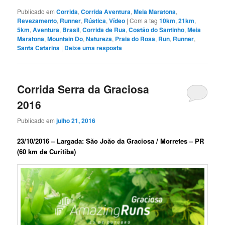
Publicado em
Corrida
,
Corrida Aventura
,
Meia Maratona
,
Revezamento
,
Runner
,
Rústica
,
Vídeo
|
Com a tag
10km
,
21km
,
5km
,
Aventura
,
Brasil
,
Corrida de Rua
,
Costão do Santinho
,
Meia
Maratona
,
Mountain Do
,
Natureza
,
Praia do Rosa
,
Run
,
Runner
,
Santa Catarina
|
Deixe uma resposta
Corrida Serra da Graciosa
2016
Publicado em
julho 21, 2016
23/10/2016 – Largada: São João da Graciosa / Morretes – PR
(60 km de Curitiba)