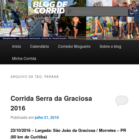
Pular
Pular
Um pé na inspiração, outro na transpiração.
para
para
Pesqu
o
o
conteúdo
conteúdo
Blog de Corrida
principal
secundário
Menu
Início
Calendário
Corredor Blogueiro
Sobre o blog
principal
Minha Corrida
ARQUIVO DA TAG:
PARANÁ
Corrida Serra da Graciosa
2016
Publicado em
julho 21, 2016
23/10/2016 – Largada: São João da Graciosa / Morretes – PR
(60 km de Curitiba)