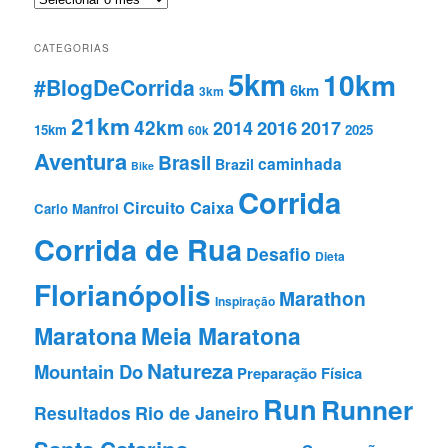
CATEGORIAS
5km
10km
#BlogDeCorrida
6km
3km
21km
42km
2016
2014
2017
15km
2025
60k
Aventura
Brasil
caminhada
Brazil
Bike
Corrida
Circuito Caixa
Carlo Manfroi
Corrida de Rua
Desafio
Dieta
Florianópolis
Marathon
Inspiração
Maratona
Meia Maratona
Natureza
Mountain Do
Preparação Fí­sica
Run
Runner
Resultados
Rio de Janeiro