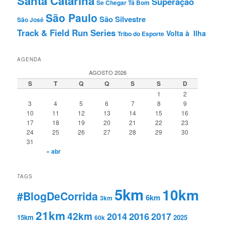
Santa Catarina
Superação
Se Chegar Tá Bom
São Paulo
São Silvestre
São José
Track & Field Run Series
Volta à Ilha
Tribo do Esporte
AGENDA
AGOSTO 2026
S
T
Q
Q
S
S
D
1
2
3
4
5
6
7
8
9
10
11
12
13
14
15
16
17
18
19
20
21
22
23
24
25
26
27
28
29
30
31
« abr
TAGS
5km
10km
#BlogDeCorrida
6km
3km
21km
42km
2016
2014
2017
15km
2025
60k