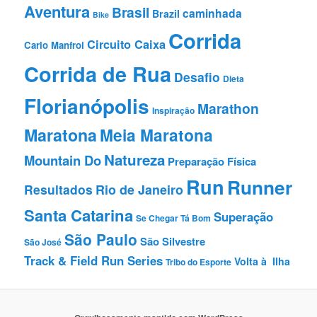
Aventura
Brasil
caminhada
Brazil
Bike
Corrida
Circuito Caixa
Carlo Manfroi
Corrida de Rua
Desafio
Dieta
Florianópolis
Marathon
Inspiração
Maratona
Meia Maratona
Natureza
Mountain Do
Preparação Fí­sica
Run
Runner
Resultados
Rio de Janeiro
Santa Catarina
Superação
Se Chegar Tá Bom
São Paulo
São Silvestre
São José
Track & Field Run Series
Volta à Ilha
Tribo do Esporte