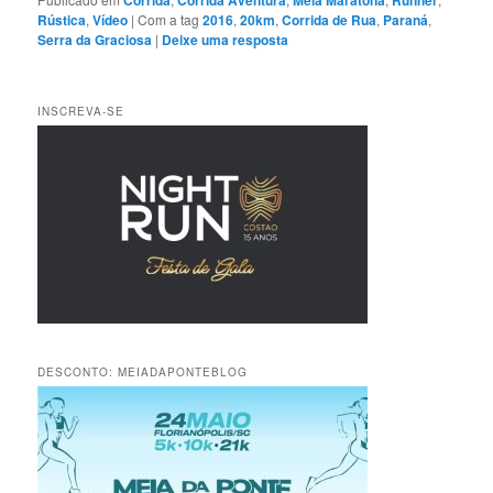
Corrida
Corrida Aventura
Meia Maratona
Runner
Rústica
,
Vídeo
|
Com a tag
2016
,
20km
,
Corrida de Rua
,
Paraná
,
Serra da Graciosa
|
Deixe uma resposta
INSCREVA-SE
DESCONTO: MEIADAPONTEBLOG