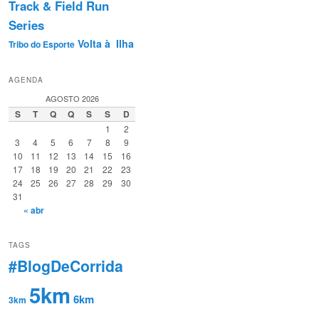
Track & Field Run
Series
Volta à Ilha
Tribo do Esporte
AGENDA
AGOSTO 2026
S
T
Q
Q
S
S
D
1
2
3
4
5
6
7
8
9
10
11
12
13
14
15
16
17
18
19
20
21
22
23
24
25
26
27
28
29
30
31
« abr
TAGS
#BlogDeCorrida
5km
6km
3km