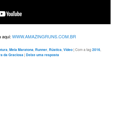
 aqui:
WWW.AMAZINGRUNS.COM.BR
ntura
,
Meia Maratona
,
Runner
,
Rústica
,
Vídeo
|
Com a tag
2016
,
ra da Graciosa
|
Deixe uma resposta