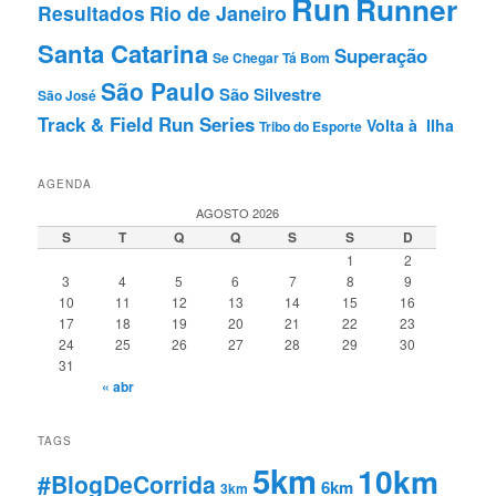
Run
Runner
Resultados
Rio de Janeiro
Santa Catarina
Superação
Se Chegar Tá Bom
São Paulo
São Silvestre
São José
Track & Field Run Series
Volta à Ilha
Tribo do Esporte
AGENDA
AGOSTO 2026
S
T
Q
Q
S
S
D
1
2
3
4
5
6
7
8
9
10
11
12
13
14
15
16
17
18
19
20
21
22
23
24
25
26
27
28
29
30
31
« abr
TAGS
5km
10km
#BlogDeCorrida
6km
3km