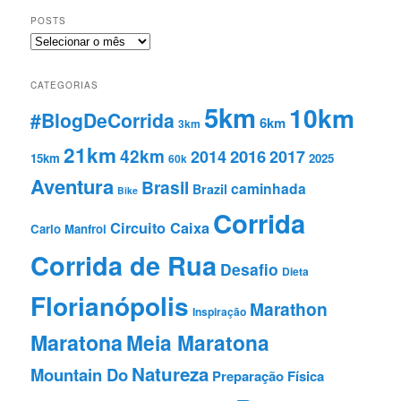
POSTS
Posts
CATEGORIAS
5km
10km
#BlogDeCorrida
6km
3km
21km
42km
2016
2014
2017
15km
2025
60k
Aventura
Brasil
caminhada
Brazil
Bike
Corrida
Circuito Caixa
Carlo Manfroi
Corrida de Rua
Desafio
Dieta
Florianópolis
Marathon
Inspiração
Maratona
Meia Maratona
Natureza
Mountain Do
Preparação Fí­sica