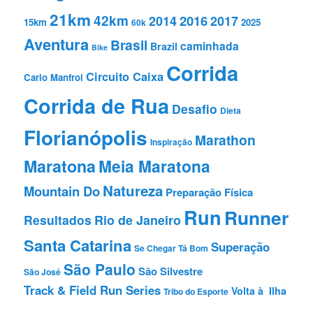
21km
42km
2016
2014
2017
15km
2025
60k
Aventura
Brasil
caminhada
Brazil
Bike
Corrida
Circuito Caixa
Carlo Manfroi
Corrida de Rua
Desafio
Dieta
Florianópolis
Marathon
Inspiração
Maratona
Meia Maratona
Natureza
Mountain Do
Preparação Fí­sica
Run
Runner
Resultados
Rio de Janeiro
Santa Catarina
Superação
Se Chegar Tá Bom
São Paulo
São Silvestre
São José
Track & Field Run Series
Volta à Ilha
Tribo do Esporte