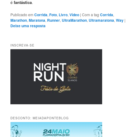
é
fantástica
.
Publicado em
Corrida
,
Foto
,
Livro
,
Vídeo
|
Com a tag
Corrida
,
Marathon
,
Maratona
,
Runner
,
UltraMarathon
,
Ultramaratona
,
Way
|
Deixe uma resposta
INSCREVA-SE
DESCONTO: MEIADAPONTEBLOG