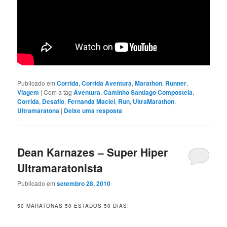
Publicado em
Corrida
,
Corrida Aventura
,
Marathon
,
Runner
,
Viagem
|
Com a tag
Aventura
,
Caminho Santiago Compostela
,
Corrida
,
Desafio
,
Fernanda Maciel
,
Run
,
UltraMarathon
,
Ultramaratona
|
Deixe uma resposta
Dean Karnazes – Super Hiper
Ultramaratonista
Publicado em
setembro 28, 2010
50 MARATONAS 50 ESTADOS 50 DIAS!