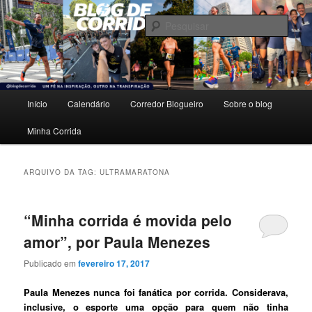
Pular
Pular
Um pé na inspiração, outro na transpiração.
para
para
Pesqu
o
o
conteúdo
conteúdo
Blog de Corrida
principal
secundário
Menu
Início
Calendário
Corredor Blogueiro
Sobre o blog
principal
Minha Corrida
ARQUIVO DA TAG:
ULTRAMARATONA
“Minha corrida é movida pelo
amor”, por Paula Menezes
Publicado em
fevereiro 17, 2017
Paula Menezes nunca foi fanática por corrida. Considerava,
inclusive, o esporte uma opção para quem não tinha