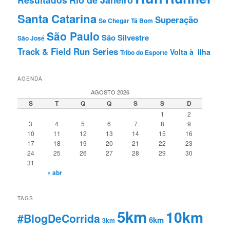
Santa Catarina
Superação
Se Chegar Tá Bom
São Paulo
São Silvestre
São José
Track & Field Run Series
Volta à Ilha
Tribo do Esporte
AGENDA
AGOSTO 2026
S
T
Q
Q
S
S
D
1
2
3
4
5
6
7
8
9
10
11
12
13
14
15
16
17
18
19
20
21
22
23
24
25
26
27
28
29
30
31
« abr
TAGS
5km
10km
#BlogDeCorrida
6km
3km