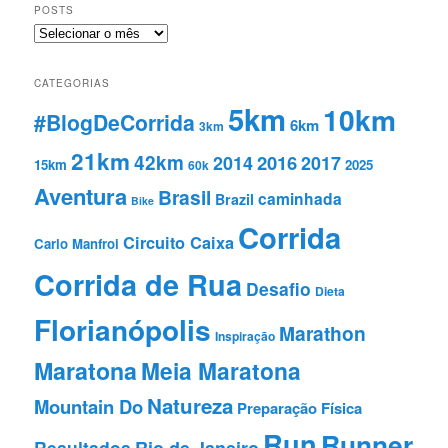
POSTS
Posts
CATEGORIAS
5km
10km
#BlogDeCorrida
6km
3km
21km
42km
2016
2014
2017
15km
2025
60k
Aventura
Brasil
caminhada
Brazil
Bike
Corrida
Circuito Caixa
Carlo Manfroi
Corrida de Rua
Desafio
Dieta
Florianópolis
Marathon
Inspiração
Maratona
Meia Maratona
Natureza
Mountain Do
Preparação Fí­sica
Run
Runner
Resultados
Rio de Janeiro