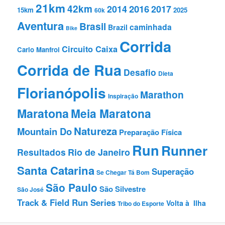
21km
42km
2016
2014
2017
15km
2025
60k
Aventura
Brasil
caminhada
Brazil
Bike
Corrida
Circuito Caixa
Carlo Manfroi
Corrida de Rua
Desafio
Dieta
Florianópolis
Marathon
Inspiração
Maratona
Meia Maratona
Natureza
Mountain Do
Preparação Fí­sica
Run
Runner
Resultados
Rio de Janeiro
Santa Catarina
Superação
Se Chegar Tá Bom
São Paulo
São Silvestre
São José
Track & Field Run Series
Volta à Ilha
Tribo do Esporte