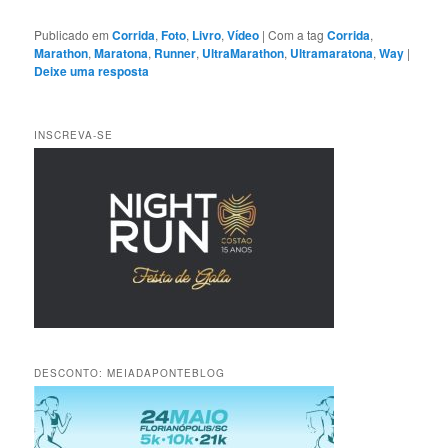
Publicado em
Corrida
,
Foto
,
Livro
,
Vídeo
|
Com a tag
Corrida
,
Marathon
,
Maratona
,
Runner
,
UltraMarathon
,
Ultramaratona
,
Way
|
Deixe uma resposta
INSCREVA-SE
DESCONTO: MEIADAPONTEBLOG